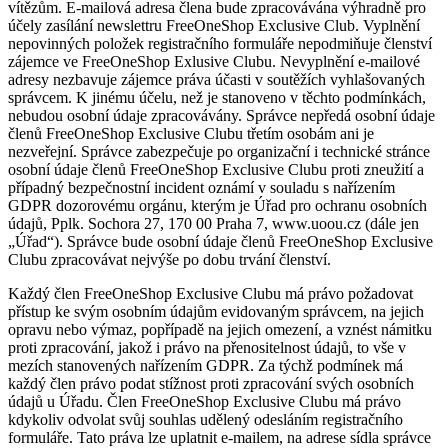
vítězům. E-mailová adresa člena bude zpracovávána výhradně pro
účely zasílání newslettru FreeOneShop Exclusive Club. Vyplnění
nepovinných položek registračního formuláře nepodmiňuje členství
zájemce ve FreeOneShop Exlusive Clubu. Nevyplnění e-mailové
adresy nezbavuje zájemce práva účasti v soutěžích vyhlašovaných
správcem. K jinému účelu, než je stanoveno v těchto podmínkách,
nebudou osobní údaje zpracovávány. Správce nepředá osobní údaje
členů FreeOneShop Exclusive Clubu třetím osobám ani je
nezveřejní. Správce zabezpečuje po organizační i technické stránce
osobní údaje členů FreeOneShop Exclusive Clubu proti zneužití a
případný bezpečnostní incident oznámí v souladu s nařízením
GDPR dozorovému orgánu, kterým je Úřad pro ochranu osobních
údajů, Pplk. Sochora 27, 170 00 Praha 7, www.uoou.cz (dále jen
„Úřad“). Správce bude osobní údaje členů FreeOneShop Exclusive
Clubu zpracovávat nejvýše po dobu trvání členství.
Každý člen FreeOneShop Exclusive Clubu má právo požadovat
přístup ke svým osobním údajům evidovaným správcem, na jejich
opravu nebo výmaz, popřípadě na jejich omezení, a vznést námitku
proti zpracování, jakož i právo na přenositelnost údajů, to vše v
mezích stanovených nařízením GDPR. Za týchž podmínek má
každý člen právo podat stížnost proti zpracování svých osobních
údajů u Úřadu. Člen FreeOneShop Exclusive Clubu má právo
kdykoliv odvolat svůj souhlas udělený odesláním registračního
formuláře. Tato práva lze uplatnit e-mailem, na adrese sídla správce