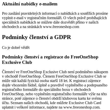
Aktuální nabídky e-mailem
Pro zasílání pravidelných informací o nabídkách a soutěžích prosíme
vyplnit e-mail v registračním formuláři. O všech právě probíhajících
speciálních nabídkách se můžete dále dozvědět přímo v našich
obchodech a na stránkách www.freeoneshop.com
Podmínky členství a GDPR
Co je dobré vědět
Podmínky členství a registrace do FreeOneShop
Exclusive Club
Členství ve FreeOneShop Exclusive Club není podmíněno nákupem
v obchodě FreeOneShop. Členem FreeOneShop Exclusive Club se
může stát každá fyzická osoba starší 18 let. K registraci zájemce
dojde vhozením řádně, úplně a pravdivě vyplněného a podepsaného
registračního formuláře do speciálního boxu v obchodech
FreeOneShop, nebo vyplněním registračního formuláře výše na této
stránce, poté zájemce o členství obdrží klubovou kartu ke svému
účtu. Seznam našich obchodů, kde můžete Exclusive Club Card
uplatnit i veškeré informace, najdete na www.freeoneshop.com.