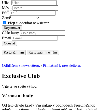
Ulice
Město
PSČ
Země
Přeji si odebírat newsletter.
Registrovat
Číslo karty
Email
Odeslat
Kartu již mám
Kartu zatím nemám
Odhlášení z newsletteru.
/
Přihlášení k newsletteru.
Exclusive Club
Vítejte ve světě výhod
Věrnostní body
Od této chvíle každý Váš nákup v obchodech FreeOneShop
odměníme věrnostními body, za které můžete získat atraktivní