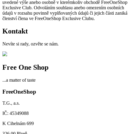
uvedené výše anebo osobně v kterémkoliv obchodě FreeOneShop
Exclusive Club. Odvoláním souhlasu anebo omezením osobních
údajů v rozsahu povinně vyplňovaných údajů či jejich části zaniká
členství člena ve FreeOneShop Exclusive Clubu.
Kontakt
Nevíte si rady, ozvěte se nám.
Free One Shop
...a matter of taste
FreeOneShop
T.G., a.s.
IČ: 45349088
K Cihelnám 699
326 00 Plzeň