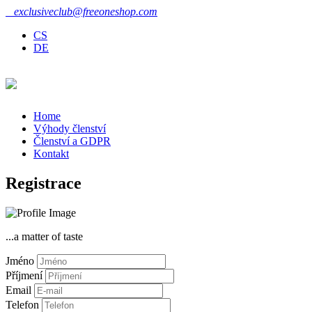
exclusiveclub@freeoneshop.com
CS
DE
Home
Výhody členství
Členství a GDPR
Kontakt
Registrace
...a matter of taste
Jméno
Příjmení
Email
Telefon