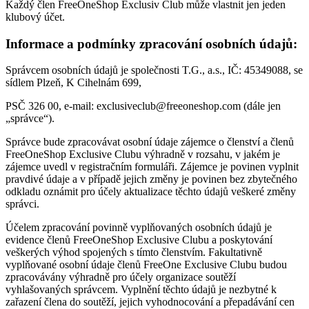
Každý člen FreeOneShop Exclusiv Club může vlastnit jen jeden
klubový účet.
Informace a podmínky zpracování osobních údajů:
Správcem osobních údajů je společnosti T.G., a.s., IČ: 45349088, se
sídlem Plzeň, K Cihelnám 699,
PSČ 326 00, e-mail: exclusiveclub@freeoneshop.com (dále jen
„správce“).
Správce bude zpracovávat osobní údaje zájemce o členství a členů
FreeOneShop Exclusive Clubu výhradně v rozsahu, v jakém je
zájemce uvedl v registračním formuláři. Zájemce je povinen vyplnit
pravdivé údaje a v případě jejich změny je povinen bez zbytečného
odkladu oznámit pro účely aktualizace těchto údajů veškeré změny
správci.
Účelem zpracování povinně vyplňovaných osobních údajů je
evidence členů FreeOneShop Exclusive Clubu a poskytování
veškerých výhod spojených s tímto členstvím. Fakultativně
vyplňované osobní údaje členů FreeOne Exclusive Clubu budou
zpracovávány výhradně pro účely organizace soutěží
vyhlašovaných správcem. Vyplnění těchto údajů je nezbytné k
zařazení člena do soutěží, jejich vyhodnocování a přepadávání cen